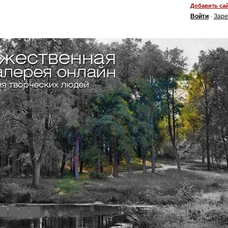
Добавить сай
Войти
·
Заре
4
5
6
7
8