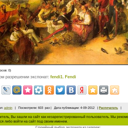
осов: 0)
ом разрешении экспонат:
fendi1. Fendi
ил:
admin
| Посмотрели: 603 раз | Дата публикации: 4-09-2012 |
Распечатать
|
тель, Вы зашли на сайт как незарегистрированный пользователь. Мы реком
ся либо войти на сайт под своим именем.
Случайный выбор экспоната из галереи: