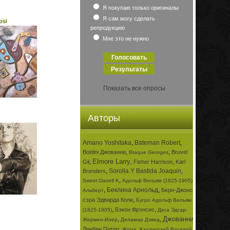
Я покупаю только оригиналы
Я сам могу сделать
psi
репродукцию
Мне это не нужно
Показать все опросы
Авторы
Amano Yoshitaka
,
Bateman Robert
,
,
,
Boldini Джованни
Bruvel
Braque Georges
Elmore Larry
,
,
,
Gil
Fisher Harrison
Karl
,
Sorolla Y Bastida Joaquin
,
Brenders
,
,
Sweet Darrell K
Адольф Вильям (1825-1905)
,
Беклина Арнольд
,
Берн-Джонса
Альберт
,
сэра Эдварда Коли
Бугро Адольф Вильям
,
,
Бэкон Фрэнсис
(1825-1905)
Дега Эдгар-
Джованни
,
,
,
Жермен-Илер
Деламар Дэвид
,
,
Дрибен Питер
Жорж
Кандинский Василий