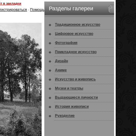
т в закладки
Разделы галереи
гистрироваться
·
Помощь
Традиционное искусство
Цифровое искусство
Фотография
Прикладное искусство
Дизайн
Аниме
Искусство и живопись
Музеи и театры
Выдающиеся личности
История живописи
Рукоделие