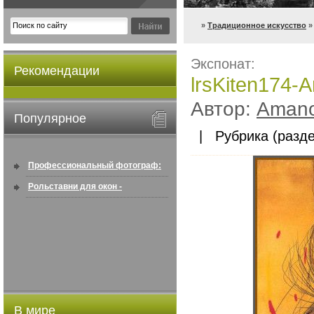
»
Традиционное искусство
»
Экспонат:
Рекомендации
lrsKiten174-
Автор:
Amano
Популярное
| Рубрика (разде
Профессиональный фотограф:
искусство создавать снимки, ...
Рольставни для окон -
информация по покупке в
интернете ...
В мире