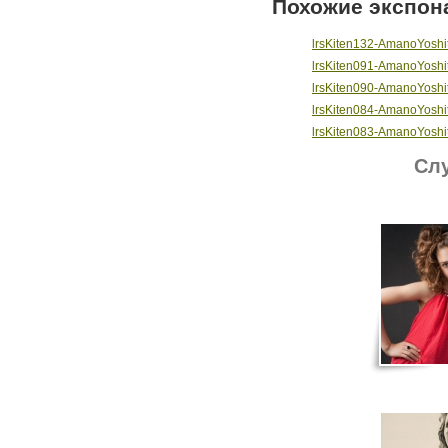
Похожие экспон
lrsKiten132-AmanoYoshit
lrsKiten091-AmanoYoshit
lrsKiten090-AmanoYoshit
lrsKiten084-AmanoYoshit
lrsKiten083-AmanoYoshit
Слу