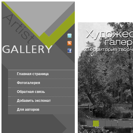
Главная страница
Фотогалерея
Обратная связь
Добавить экспонат
Для авторов
1
2
3
4
5
6
7