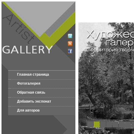
Главная страница
Фотогалерея
Обратная связь
Добавить экспонат
Для авторов
1
2
3
4
5
6
7