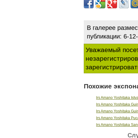
В галерее разме
публикации: 6-1
Уважаемый посет
незарегистриро
зарегистрироват
Похожие экспон
lrs Amano Yoshitaka Ist
lrs Amano Yoshitaka Gui
lrs Amano Yoshitaka Gui
lrs Amano Yoshitaka Puc
lrs Amano Yoshitaka Sa
Слу