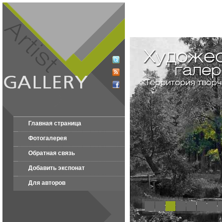
Главная страница
Фотогалерея
Обратная связь
Добавить экспонат
Для авторов
1
2
3
4
5
6
7