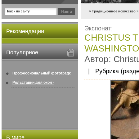
»
Традиционное искусство
»
Экспонат:
Рекомендации
CHRISTUS TH
WASHINGTON.
Популярное
Автор:
Christ
| Рубрика (разде
Профессиональный фотограф:
искусство создавать снимки, ...
Рольставни для окон -
информация по покупке в
интернете ...
В мире