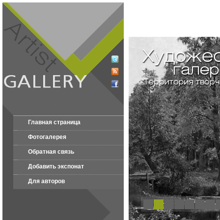
Главная страница
Фотогалерея
Обратная связь
Добавить экспонат
Для авторов
1
2
3
4
5
6
7