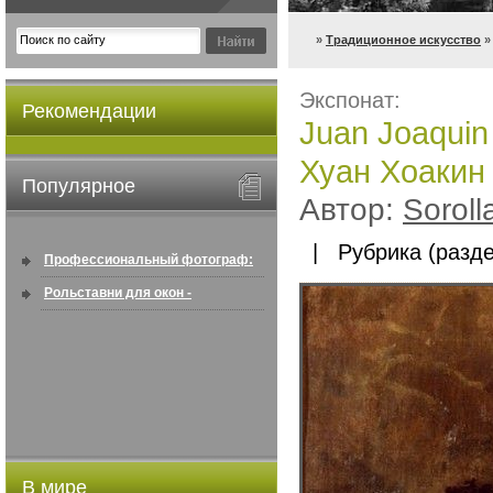
»
Традиционное искусство
»
Экспонат:
Рекомендации
Juan Joaquin
Хуан Хоакин
Популярное
Автор:
Soroll
| Рубрика (разде
Профессиональный фотограф:
искусство создавать снимки, ...
Рольставни для окон -
информация по покупке в
интернете ...
В мире