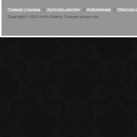
Главная страница
|
Загрузить картину
|
Информация
|
Обратная 
Copyright © 2013 Artist-Gallery. Галерея искусства