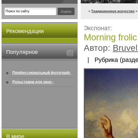
»
Традиционное искусство
» 
Экспонат:
Рекомендации
Morning frolic
Автор:
Bruvel
Популярное
| Рубрика (разде
Профессиональный фотограф:
искусство создавать снимки, ...
Рольставни для окон -
информация по покупке в
интернете ...
В мире