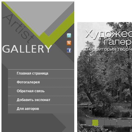
Главная страница
Фотогалерея
Обратная связь
Добавить экспонат
Для авторов
1
2
3
4
5
6
7