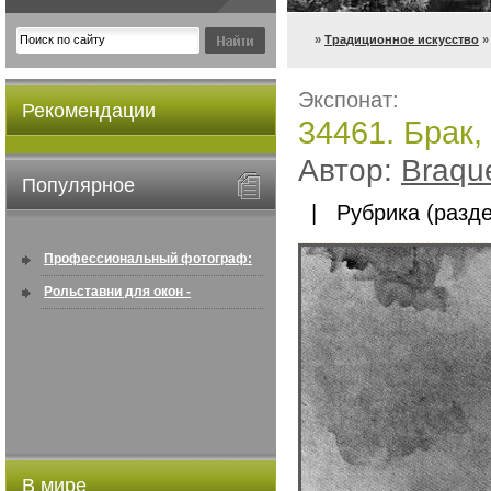
»
Традиционное искусство
»
Экспонат:
Рекомендации
34461. Брак
Автор:
Braqu
Популярное
| Рубрика (разде
Профессиональный фотограф:
искусство создавать снимки, ...
Рольставни для окон -
информация по покупке в
интернете ...
В мире