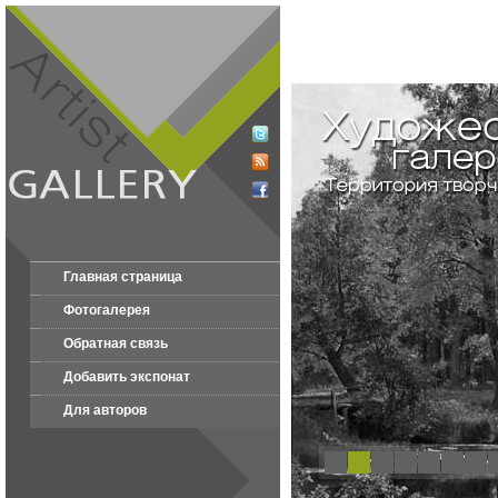
Главная страница
Фотогалерея
Обратная связь
Добавить экспонат
Для авторов
1
2
3
4
5
6
7