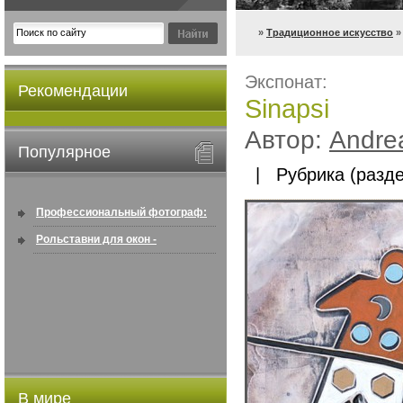
»
Традиционное искусство
»
Экспонат:
Рекомендации
Sinapsi
Автор:
Andrea
Популярное
| Рубрика (разде
Профессиональный фотограф:
искусство создавать снимки, ...
Рольставни для окон -
информация по покупке в
интернете ...
В мире