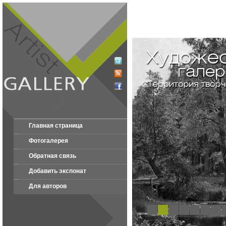
Главная страница
Фотогалерея
Обратная связь
Добавить экспонат
Для авторов
1
2
3
4
5
6
7