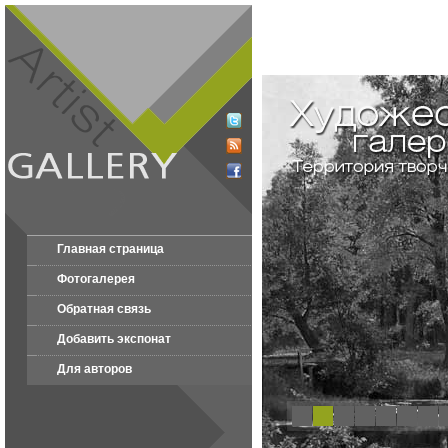
Главная страница
Фотогалерея
Обратная связь
Добавить экспонат
Для авторов
1
2
3
4
5
6
7