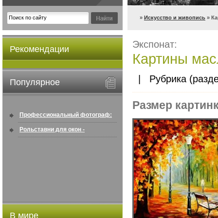
»
Искусство и живопись
» Ка
Экспонат:
Рекомендации
Картины мас
| Рубрика (разде
Популярное
Размер картинк
Профессиональный фотограф:
искусство создавать снимки, ...
Рольставни для окон -
информация по покупке в
интернете ...
В мире