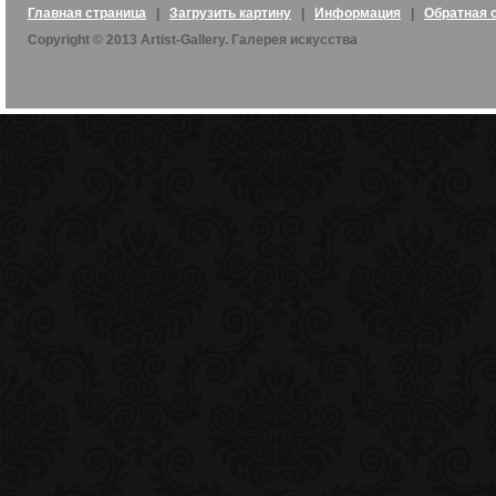
Главная страница
|
Загрузить картину
|
Информация
|
Обратная 
Copyright © 2013 Artist-Gallery. Галерея искусства